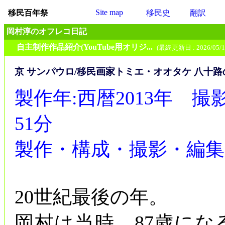
Site map
移民百年祭
移民史
翻訳
岡村淳のオフレコ日記
自主制作作品紹介(YouTube用オリジ...
(最終更新日 : 2026/05/1
京 サンパウロ/移民画家トミエ・オオタケ 八十路
製作年:西暦2013年 撮影年
51分
製作・構成・撮影・編集
20世紀最後の年。
岡村は当時、87歳に