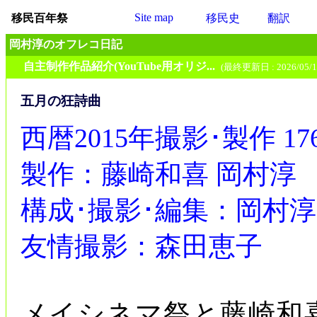
Site map
移民百年祭
移民史
翻訳
岡村淳のオフレコ日記
自主制作作品紹介(YouTube用オリジ...
(最終更新日 : 2026/05/1
五月の狂詩曲
西暦2015年撮影･製作 17
製作：藤崎和喜 岡村淳
構成･撮影･編集：岡村淳
友情撮影：森田恵子
メイシネマ祭と藤崎和