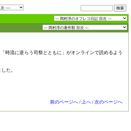
た「時流に逆らう司祭とともに」がオンラインで読めるよう
ました。
前のページへ
/
上へ
/
次のページへ