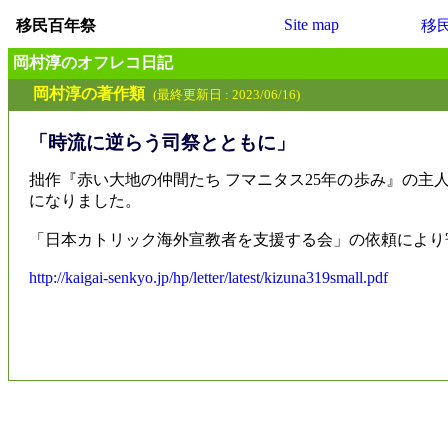
Site map
移民百年祭
移
岡村淳のオフレコ日記
岡村淳の著作類
(最終更新日 : 2023/06/16)
「時流に逆らう司祭とともに」
拙作『赤い大地の仲間たち フマニタス25年の歩み』の
になりました。
「日本カトリック海外宣教者を支援する会」の依頼により
http://kaigai-senkyo.jp/hp/letter/latest/kizuna319small.pdf