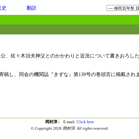
民史
翻訳
主人公、佐々木治夫神父とのかかわりと近況について書きおろし
寄稿し、同会の機関誌『きずな』第139号の巻頭言に掲載され
岡村淳 :
E-mail:
Click here
© Copyright 2026 岡村淳. All rights reserved.