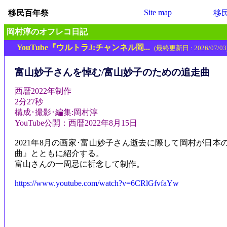
Site map
移民百年祭
移
岡村淳のオフレコ日記
YouTube『ウルトラJ:チャンネル岡...
(最終更新日 : 2026/07/03
富山妙子さんを悼む/富山妙子のための追走曲
西暦2022年制作
2分27秒
構成･撮影･編集:岡村淳
YouTube公開：西暦2022年8月15日
2021年8月の画家･富山妙子さん逝去に際して岡村が
曲』とともに紹介する。
富山さんの一周忌に祈念して制作。
https://www.youtube.com/watch?v=6CRlGfvfaYw