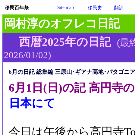
Site map
移民百年祭
移民史
翻訳
岡村淳のオフレコ日記
西暦2025年の日記
(最
2026/01/02)
6月の日記 総集編 三原山･ギアナ高地･パタゴニ
6月1日(日)の記 高円
日本にて
今日は午後から高円寺Toca 