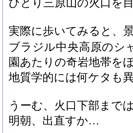
ひとり三原山の火口を
実際に歩いてみると、
ブラジル中央高原のシャ
園あたりの奇岩地帯を
地質学的には何ケタも
うーむ、火口下部まで
明朝、出直すか…