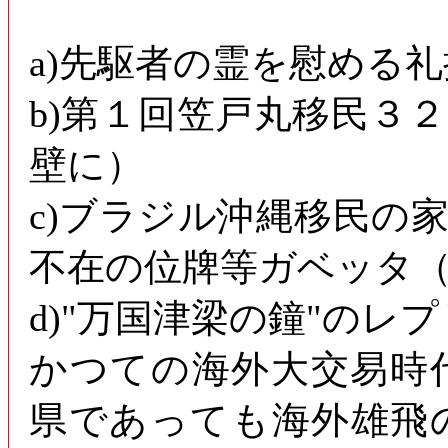
a)先駆者の霊を慰める
b)第１回笠戸丸移民３
壁に）
c)ブラジル沖縄移民の
不在の位牌等ガベッタ
d)"万国津梁の鐘"のレ
かつての海外大交易時
県であっても海外雄飛