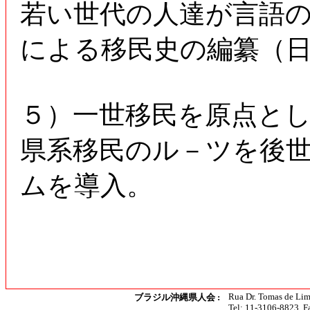
若い世代の人達が言語
による移民史の編纂（
５）一世移民を原点と
県系移民のル－ツを後
ムを導入。
Rua Dr. Tomas de Lim
ブラジル沖縄県人会 :
Tel: 11-3106-8823, F