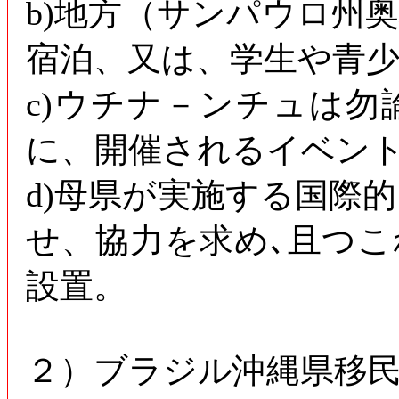
b)地方（サンパウロ州
宿泊、又は、学生や青
c)ウチナ－ンチュは
に、開催されるイベン
d)母県が実施する国際
せ、協力を求め､且つ
設置。
２）ブラジル沖縄県移