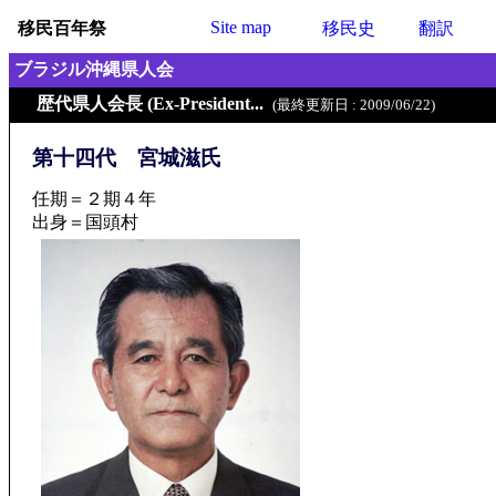
Site map
移民百年祭
移民史
翻訳
ブラジル沖縄県人会
歴代県人会長 (Ex-President...
(最終更新日 : 2009/06/22)
第十四代 宮城滋氏
任期＝２期４年
出身＝国頭村