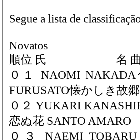
Segue a lista de classificaçã
Novatos
順位 氏 名
０１ NAOMI NAKAD
FURUSATO懐かしき故郷 
０２ YUKARI KANASH
恋ぬ花 SANTO AMARO
０３ NAEMI TOBAR