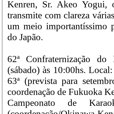
Kenren, Sr. Akeo Yogui, o
transmite com clareza vári
um meio importantíssimo pa
do Japão.
62ª Confraternização do
(sábado) às 10:00hs. Local
63ª (prevista para setembr
coordenação de Fukuoka Ke
Campeonato de Kara
(coordenação/Okinawa Kenji