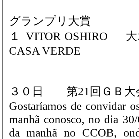
グランプリ大賞
１ VITOR OSHIRO
CASA VERDE
３０日 第21回ＧＢ大会 Yas
Gostaríamos de convidar o
manhã conosco, no dia 30/
da manhã no CCOB, onde