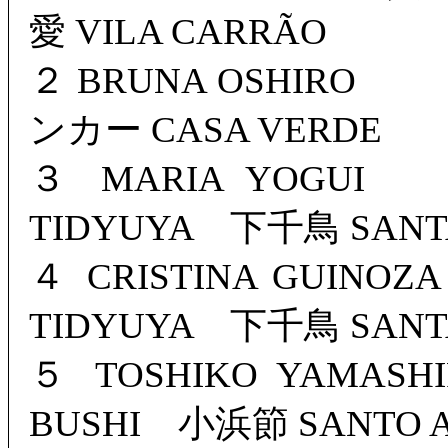
愛 VILA CARRÃO
２ BRUNA OSHIRO
ンカー CASA VERDE
３ MARIA YO
TIDYUYA 下千鳥 SANT
４ CRISTINA GUI
TIDYUYA 下千鳥 SANT
５ TOSHIKO YAMA
BUSHI 小浜節 SANTO 