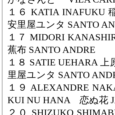
１６ KATIA INAFUKU
安里屋ユンタ SANTO AN
１７ MIDORI KANAS
蕉布 SANTO ANDRE
１８ SATIE UEHARA 
里屋ユンタ SANTO AND
１９ ALEXANDRE N
KUI NU HANA 恋ぬ花 
２０ SHIZUKO SHIM