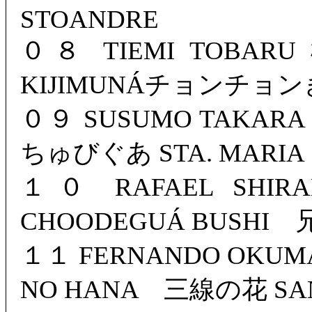
STOANDRE
０８ TIEMI TOBAR
KIJIMUNÁチョンチョン
０９ SUSUMO TAKAR
ちゅびぐあ STA. MARIA
１０ RAFAEL SH
CHOODEGUÁ BUSHI 
１１ FERNANDO OKU
NO HANA 三線の花 SAN