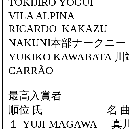
TOKIJIRO YOGUI
VILA ALPINA
RICARDO KAKA
NAKUNI本部ナークニー S
YUKIKO KAWABATA 
CARRÃO
最高入賞者
順位 氏 名
１ YUJI MAGAWA 真