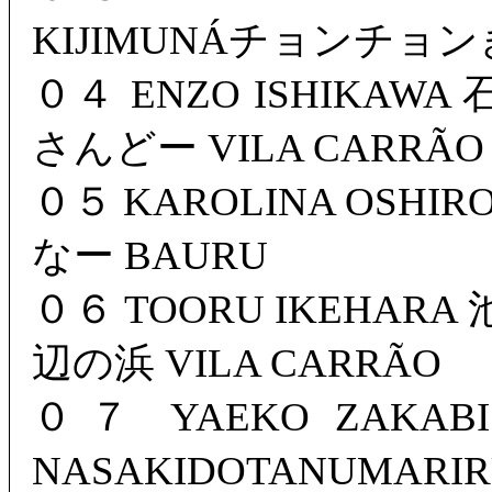
KIJIMUNÁチョンチョン
０４ ENZO ISHIKAW
さんどー VILA CARRÃO
０５ KAROLINA OSHI
なー BAURU
０６ TOORU IKEHARA
辺の浜 VILA CARRÃO
０７ YAEKO ZAKA
NASAKIDOTANUM