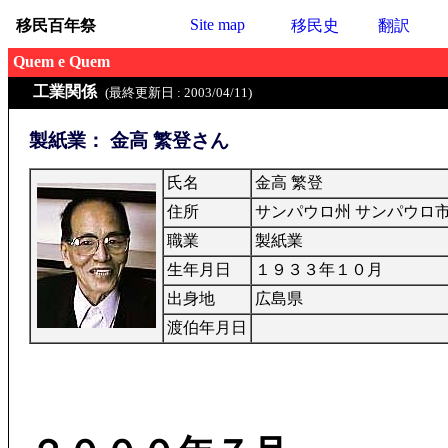
Site map
移民百年祭
移民史
翻訳
Quem e Quem
工業関係
(最終更新日 : 2003/04/11)
製紙業： 金高 繁登さん
氏名
金高 繁登
住所
サンパウロ州 サンパウロ
職業
製紙業
生年月日
１９３３年１０月
出身地
広島県
渡伯年月日