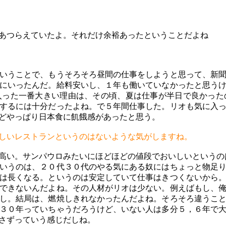
あつらえていたよ。それだけ余裕あったということだよね
いうことで、もうそろそろ昼間の仕事をしようと思って、新
にいったんだ。給料安いし、１年も働いていなかったと思う
入った一番大きい理由は、その頃、夏は仕事が半日で良かった
するには十分だったよね。で５年間仕事した。リオも気に入
どやっぱり日本食に飢餓感があったと思う。
しいレストランというのはないような気がしますね。
高い。サンパウロみたいにほどほどの値段でおいしいというの
いうのは、２０代３０代のやる気にある奴にはちょっと物足り
は長くなる。というのは安定していて仕事はきつくないから
できないんだよね。その人材がリオは少ない。例えばもし、
し。結局は、燃焼しきれなかったんだよね。そろそろ違うこ
３０年っていちゃうだろうけど、いない人は多分５，６年で
さずっていう感じだしね。