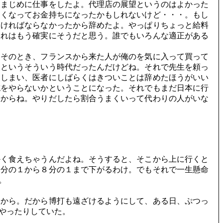
まじめに仕事をしたよ。代理店の展望というのはよかった
きくなってお金持ちになったかもしれないけど・・・。もし
なければならなかったから辞めたよ。やっぱりちょっと給料
それはもう確実にそうだと思う。誰でもいろんな適正がある
そのとき、フランスから来た人が俺のを気に入って買って
級というそういう時代だったんだけどね。それで先生を頼っ
てしまい、医者にしばらくはきついことは辞めたほうがいい
誌をやらないかということになった。それでもまだ日本に行
たからね。やりだしたら割合うまくいって代わりの人がいな
く食えちゃうんだよね。そうすると、そこから上に行くと
５分の１から８分の１まで下がるわけ。でもそれで一生懸命
。
うから。だから博打も遠ざけるようにして、ある日、ぷつっ
やったりしていた。