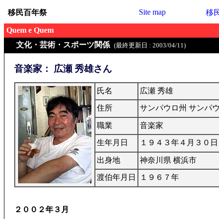
Site map
移民百年祭
移
Quem e Quem
文化・芸術・スポーツ関係
(最終更新日 : 2003/04/11)
音楽家： 広瀬 秀雄さん
氏名
広瀬 秀雄
住所
サンパウロ州 サンパ
職業
音楽家
生年月日
１９４３年４月３０日
出身地
神奈川県 横浜市
渡伯年月日
１９６７年
２００２年３月