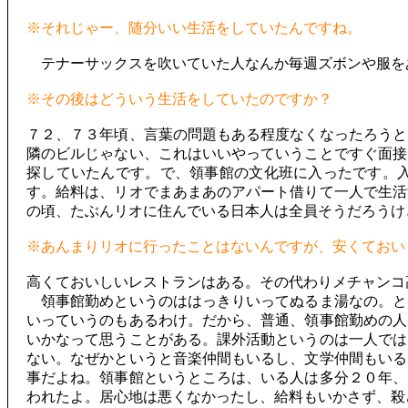
※それじゃー、随分いい生活をしていたんですね。
テナーサックスを吹いていた人なんか毎週ズボンや服を
※その後はどういう生活をしていたのですか？
７２、７３年頃、言葉の問題もある程度なくなったろうと
隣のビルじゃない、これはいいやっていうことですぐ面接
探していたんです。で、領事館の文化班に入ったです。
す。給料は、リオでまあまあのアパート借りて一人で生活
の頃、たぶんリオに住んでいる日本人は全員そうだろうけ
※あんまりリオに行ったことはないんですが、安くておい
高くておいしいレストランはある。その代わりメチャンコ
領事館勤めというのははっきりいってぬるま湯なの。と
いっていうのもあるわけ。だから、普通、領事館勤めの人
いかなって思うことがある。課外活動というのは一人では
ない。なぜかというと音楽仲間もいるし、文学仲間もいる
事だよね。領事館というところは、いる人は多分２０年、
われたよ。居心地は悪くなかったし、給料もいかさず、殺