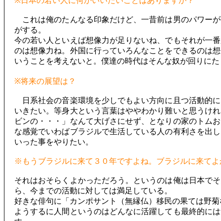
※日本の若い人に何かいいたいことはありますか？
これは俺のたんなる印象だけど、一昔前は男のパワーが
がする。
今の若い人といえば想像力が足りないね、でもそれが一番
のは想像力ね。外国に行っていろんなことをできるのは想
いうことを考えないと。僕達の時代はそんな奴が回りにた
※将来の展望は？
日系社会の音楽環境を少しでもよい方向に且つ活動的に
いきたい。等身大という言葉はややわかり難いと思うけれ
ビンの・・・」なんて大げさにせず、となりの家のトムお
な感覚でいわばブラジルで生活している人の有利さを出し
いった事をやりたい。
※もうブラジルに来て３０年ですよね。ブラジルに来てよ
それはおそらくよかっただろう。というのは俺は日本でそ
ら、今までの活動に対しては満足している。
好きな俳句に「カンポサント（無縁仏）移民の果ては野菊
ようするに人間というのはどんなに活躍しても最終的には