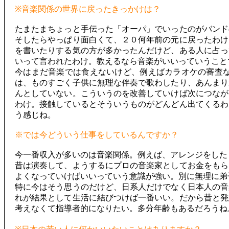
※音楽関係の世界に戻ったきっかけは？
たまたまちょっと手伝った「オーパ」でいったのがバンド
そしたらやっぱり面白くて、２０何年前の元に戻ったわけ
を書いたりする気の方が多かったんだけど、ある人に占っ
いって言われたわけ。教えるなら音楽がいいっていうこと
今はまだ音楽では食えないけど、例えばカラオケの審査
は、ものすごく子供に無理な伴奏で歌わしたり、あんまり
んとしていない。こういうのを改善していけば次につなが
わけ。接触しているとそういうものがどんどん出てくるわ
う感じね。
※では今どういう仕事をしているんですか？
今一番収入が多いのは音楽関係。例えば、アレンジをした
昔は演奏して、ようするにプロの音楽家としてお金をもら
よくなっていけばいいっていう意識が強い。別に無理に弟
特に今はそう思うのだけど、日系人だけでなく日本人の音
れが結果として生活に結びつけば一番いい。だから昔と発
考えなくて指導者的になりたい。多分年齢もあるだろうね