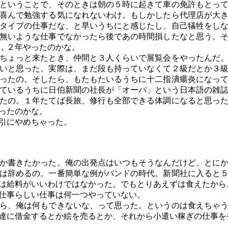
ということで、そのときは朝の５時に起きて車の免許もとって
喜んで勉強する気になれないわけ。もしかしたら代理店が大
タイプの仕事だな、と早いうちにと感じたし、自己犠牲をし
無いような仕事でなかったら後であの時間損したなと思う。
，２年やったのかな。
ちょっと来たとき、仲間と３人くらいで展覧会をやったんだ。
いと思った。実際は、まだ段も持っていなくて２級だとか３
ったの。そしたら、もたもたいるうちに十二指潰瘍炎になっ
ているうちに日伯新聞の社長が「オーパ」という日本語の雑
たの。１年たてば長旅、修行も全部できる体調になると思っ
ったのかな。
引にやめちゃった。
か書きたかった。俺の出発点はいつもそうなんだけど、とにか
は辞めるの。一番簡単な例がバンドの時代。新聞社に入ると
は給料がいいわけではなかった。でもとりあえずは食えたから
仕事らしい仕事は何一つやっていない。
ら、俺は何もできないな、って思った。というのは食えちゃ
達に借金するとか絵を売るとか、それから小遣い稼ぎの仕事を