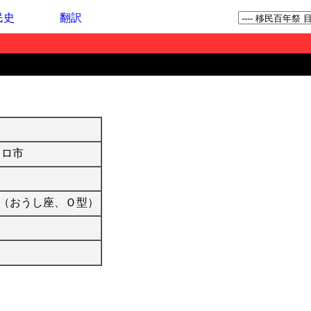
民史
翻訳
ウロ市
（おうし座、Ｏ型）