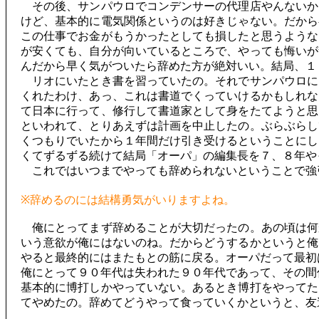
その後、サンパウロでコンデンサーの代理店やんないか
けど、基本的に電気関係というのは好きじゃない。だから
この仕事でお金がもうかったとしても損したと思うような
が安くても、自分が向いているところで、やっても悔いが
んだから早く気がついたら辞めた方が絶対いい。結局、１
リオにいたとき書を習っていたの。それでサンパウロに
くれたわけ、あっ、これは書道でくっていけるかもしれな
て日本に行って、修行して書道家として身をたてようと思
といわれて、とりあえずは計画を中止したの。ぶらぶらし
くつもりでいたから１年間だけ引き受けるということにし
くてずるずる続けて結局「オーパ」の編集長を７、８年や
これではいつまでやっても辞められないということで強
※辞めるのには結構勇気がいりますよね。
俺にとってまず辞めることが大切だったの。あの頃は何
いう意欲が俺にはないのね。だからどうするかというと俺
やると最終的にはまたもとの筋に戻る。オーパだって最初
俺にとって９０年代は失われた９０年代であって、その間
基本的に博打しかやっていない。あるとき博打をやってた
てやめたの。辞めてどうやって食っていくかというと、友