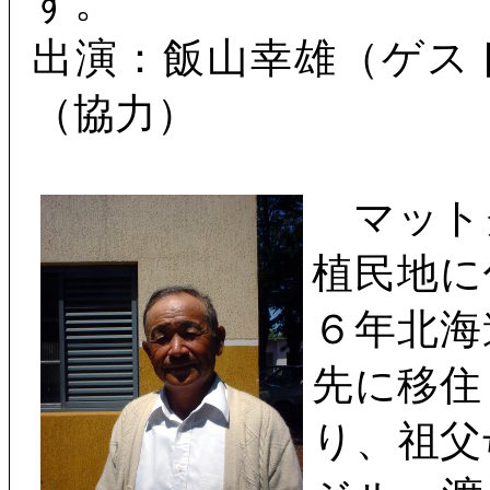
す。
出演：飯山幸雄（ゲス
（協力）
マット
植民地に
６年北海
先に移住
り、祖父