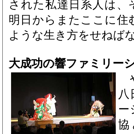
された私達日系人は、
明日からまたここに住
ような生き方をせねば
大成功の響ファミリー
や
八
ー
協