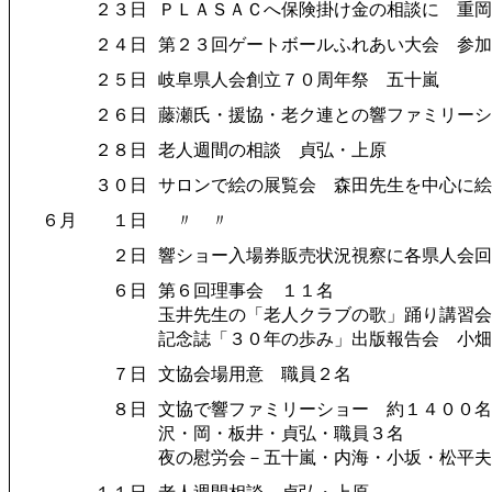
２３日
ＰＬＡＳＡＣへ保険掛け金の相談に 重岡
２４日
第２３回ゲートボールふれあい大会 参加
２５日
岐阜県人会創立７０周年祭 五十嵐
２６日
藤瀬氏・援協・老ク連との響ファミリーシ
２８日
老人週間の相談 貞弘・上原
３０日
サロンで絵の展覧会 森田先生を中心に絵
６月
１日
〃 〃
２日
響ショー入場券販売状況視察に各県人会回
６日
第６回理事会 １１名
玉井先生の「老人クラブの歌」踊り講習会
記念誌「３０年の歩み」出版報告会 小畑
７日
文協会場用意 職員２名
８日
文協で響ファミリーショー 約１４００名
沢・岡・板井・貞弘・職員３名
夜の慰労会－五十嵐・内海・小坂・松平夫