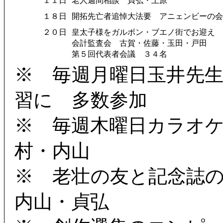
１１日
老人週間相談 貞弘・上原
１８日
開拓先亡者追悼大法要 アニェンビーの会
２０日
皇太子様をガルボン・ブエノ街でお迎え 
会計監査会 古賀・佐藤・玉田・戸田
第５回代表者会議 ３４名
※ 毎週月曜日玉井先
習に 多数参加
※ 毎週木曜日カラオ
村・内山
※ 老壮の友と記念誌
内山・貞弘