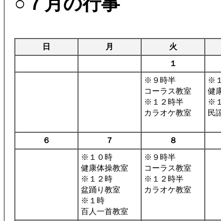
○７月の行事
日
月
火
１
※９時半
※
コーラス教室
健
※１２時半
※
カラオケ教室
民
６
７
８
※１０時
※９時半
健康体操教室
コーラス教室
※１２時
※１２時半
盆踊り教室
カラオケ教室
※１時
百人一首教室