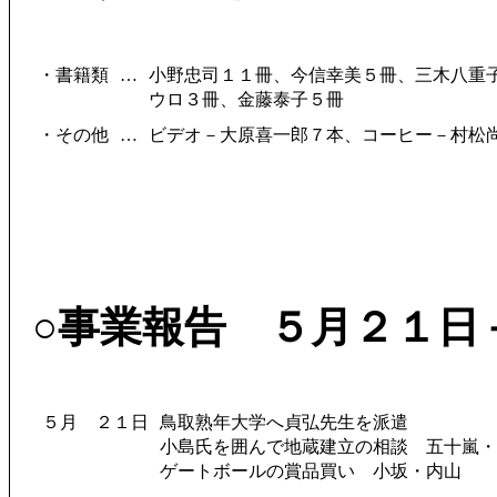
・書籍類
…
小野忠司１１冊、今信幸美５冊、三木八重
ウロ３冊、金藤泰子５冊
・その他
…
ビデオ－大原喜一郎７本、コーヒー－村松
○事業報告 ５月２１日
５月
２１日
鳥取熟年大学へ貞弘先生を派遣
小島氏を囲んで地蔵建立の相談 五十嵐・
ゲートボールの賞品買い 小坂・内山