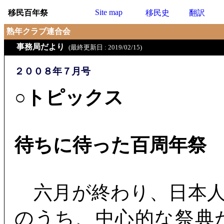
Site map
移民百年祭
移民史
翻訳
熟年クラブ連合会
事務局だより
(最終更新日 : 2019/02/15)
２００８年７月号
○トピックス
待ちに待った百周年祭
六月が終わり、日本人
のうち、中心的な祭典