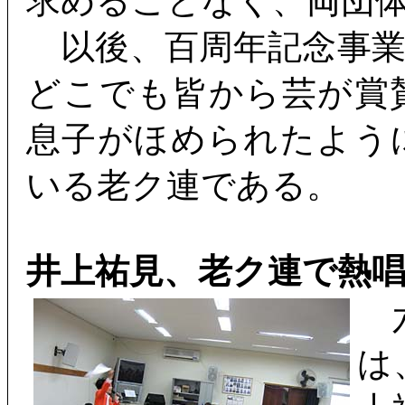
求めることなく、両団
以後、百周年記念事業
どこでも皆から芸が賞
息子がほめられたよう
いる老ク連である。
井上祐見、老ク連で熱
六
は