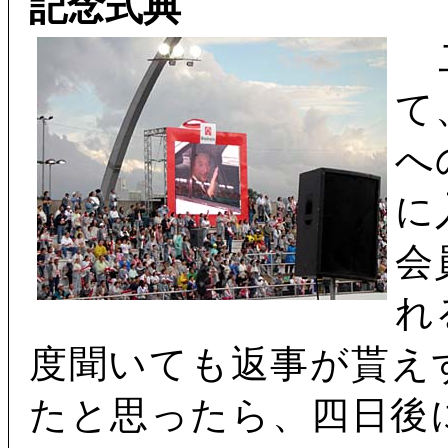
記念式典
二
て
へ
に
会
れ
度聞いても返事が貰え
たと思ったら、四日後