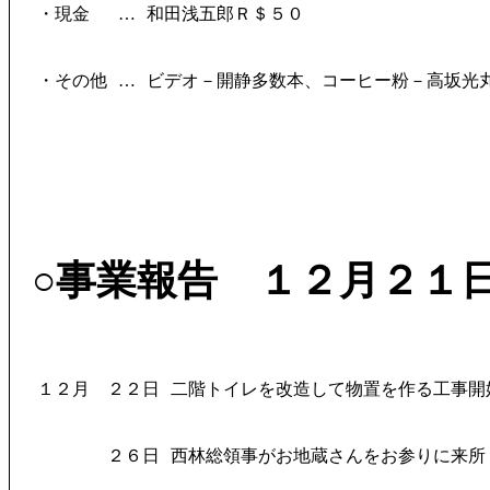
・現金
…
和田浅五郎Ｒ＄５０
・その他
…
ビデオ－開静多数本、コーヒー粉－高坂光
○事業報告 １２月２１
１２月
２２日
二階トイレを改造して物置を作る工事開
２６日
西林総領事がお地蔵さんをお参りに来所