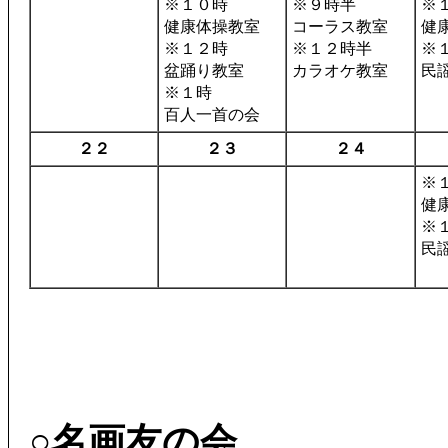
※１０時
※９時半
※
健康体操教室
コーラス教室
健
※１２時
※１２時半
※
盆踊り教室
カラオケ教室
民
※１時
百人一首の会
２２
２３
２４
※
健
※
民
○名画友の会