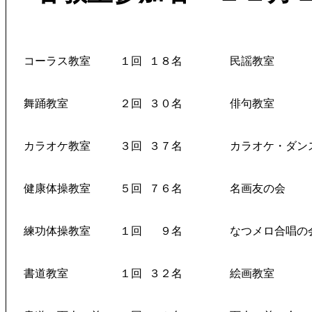
コーラス教室
１回
１８名
民謡教室
舞踊教室
２回
３０名
俳句教室
カラオケ教室
３回
３７名
カラオケ・ダン
健康体操教室
５回
７６名
名画友の会
練功体操教室
１回
９名
なつメロ合唱の
書道教室
１回
３２名
絵画教室