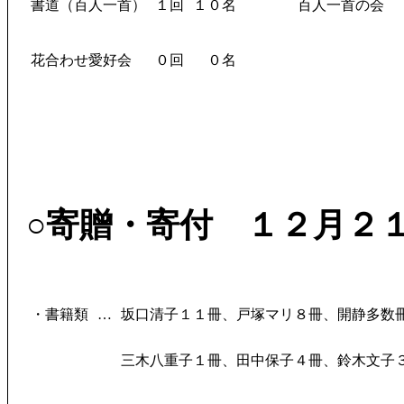
書道（百人一首）
１回
１０名
百人一首の会
花合わせ愛好会
０回
０名
○寄贈・寄付 １２月２
・書籍類
…
坂口清子１１冊、戸塚マリ８冊、開静多数
三木八重子１冊、田中保子４冊、鈴木文子