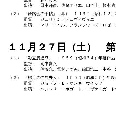
出演： 田中邦衛、佐藤オリエ、山本圭、橋本功
（２）
「舞踏会の手帖」（再） １９３７（昭和１２）
監督： ジュリアン・デュヴィヴィエ
出演： マリー・ベル、フランソワーズ・ロゼー
１１月２７日（土） 第
（１）
「独立愚連隊」 １９５９（昭和３４）年度作品
監督： 岡本喜八
出演： 佐藤允、雪村いづみ、鶴田浩二、中谷一
（２）
「裸足の伯爵夫人」 １９５４（昭和２９）年度
監督： ジョゼフ・Ｌ・マンキーウイッツ
出演： ハンフリー・ボガート、エヴァ・ガード