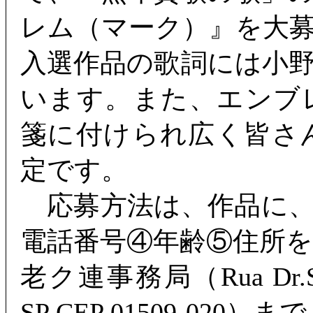
レム（マーク）』を大
入選作品の歌詞には小
います。また、エンブ
箋に付けられ広く皆さ
定です。
応募方法は、作品に、
電話番号④年齢⑤住所
老ク連事務局（Rua Dr.Sique
SP CEP 01509-020）ま