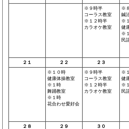
※９時半
※
コーラス教室
鍼
※１２時半
※
カラオケ教室
健
※
民
２１
２２
２３
※１０時
※９時半
※
健康体操教室
コーラス教室
健
※１時
※１２時半
※
舞踊教室
カラオケ教室
民
※１時
花合わせ愛好会
２８
２９
３０