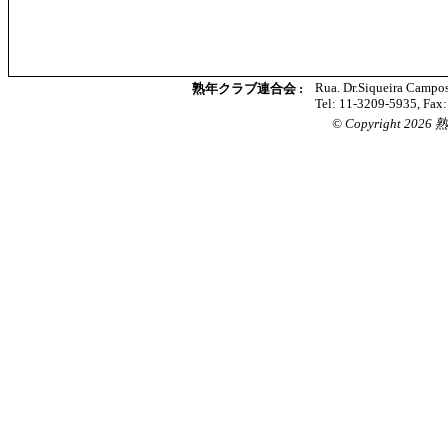
Rua. Dr.Siqueira Campos
熟年クラブ連合会 :
Tel: 11-3209-5935, Fax
© Copyright 2026 