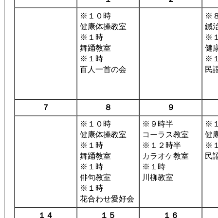
※１０時
※
健康体操教室
鍼
※１時
※
舞踊教室
健
※１時
※
百人一首の会
民
７
８
９
※１０時
※９時半
※
健康体操教室
コーラス教室
健
※１時
※１２時半
※
舞踊教室
カラオケ教室
民
※１時
※１時
俳句教室
川柳教室
※１時
花合わせ愛好会
１４
１５
１６