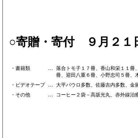
○寄贈・寄付 ９月２１
・書籍類
…
落合トモ子１７冊、香山和栄１１冊
冊、迎田八重６冊、小野忠司５冊、
・ビデオテープ
…
大平パウロ多数、佐藤吉内多数、金
・その他
…
コーヒー２袋－高坂光丸、赤外線治