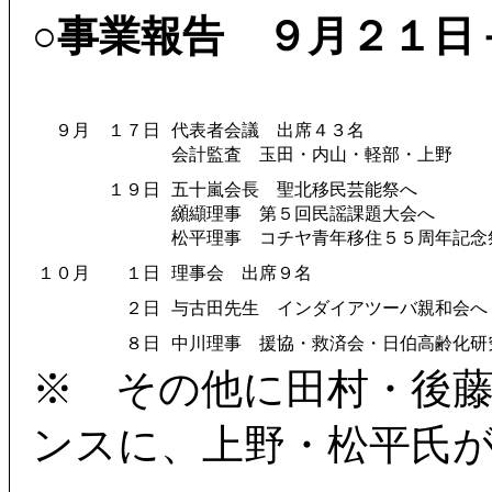
○事業報告 ９月２１日
９月
１７日
代表者会議 出席４３名
会計監査 玉田・内山・軽部・上野
１９日
五十嵐会長 聖北移民芸能祭へ
纐纈理事 第５回民謡課題大会へ
松平理事 コチヤ青年移住５５周年記念
１０月
１日
理事会 出席９名
２日
与古田先生 インダイアツーバ親和会へ
８日
中川理事 援協・救済会・日伯高齢化研
※ その他に田村・後
ンスに、上野・松平氏