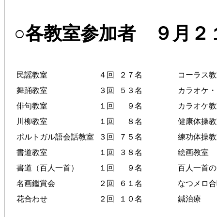
○各教室参加者 ９月２
民謡教室
４回
２７名
コーラス教
舞踊教室
３回
５３名
カラオケ・
俳句教室
１回
９名
カラオケ教
川柳教室
１回
８名
健康体操教
ポルトガル語会話教室
３回
７５名
練功体操教
書道教室
１回
３８名
絵画教室
書道（百人一首）
１回
９名
百人一首の
名画鑑賞会
２回
６１名
なつメロ合
花合わせ
２回
１０名
鍼治療