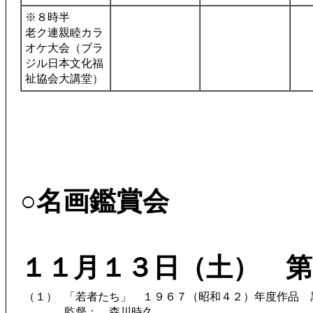
※８時半
老ク連親睦カラ
オケ大会（ブラ
ジル日本文化福
祉協会大講堂）
○名画鑑賞会
１１月１３日（土） 第
（１）
「若者たち」 １９６７（昭和４２）年度作品 
監督： 森川時久