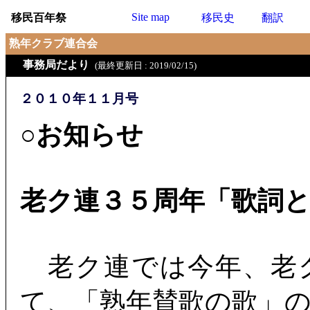
Site map
移民百年祭
移民史
翻訳
熟年クラブ連合会
事務局だより
(最終更新日 : 2019/02/15)
２０１０年１１月号
○お知らせ
老ク連３５周年「歌詞
老ク連では今年、老
て、「熟年賛歌の歌」