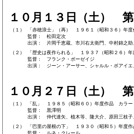
１０月１３日（土） 第
（１）
「赤穂浪士」（再） １９６１（昭和３６）年度
監督： 松田定次
出演： 片岡千恵蔵、市川右太衛門、中村錦之助
（２）
「歴史は夜作られる」 １９３７（昭和２６）年
監督： フランク・ボーゼイジ
出演： ジーン・アーサー、シャルル・ボアイエ
１０月２７日（土） 第
（１）
「乱」 １９８５（昭和６０）年度作品 カラー
監督： 黒澤明
出演： 仲代達矢、植木等、隆大介、原田三枝子
（２）
「巴里の屋根の下」 １９３０（昭和５）年度作
監督： ルネ・クレール