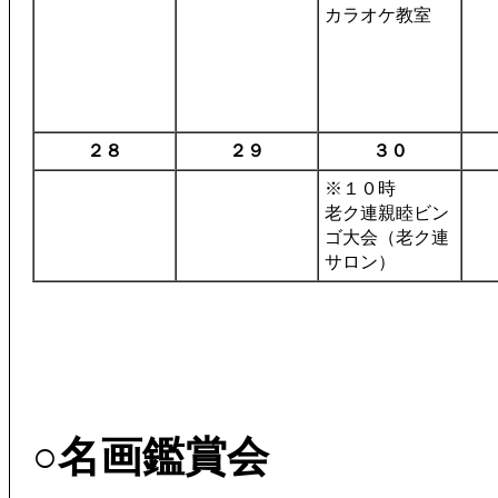
カラオケ教室
２８
２９
３０
※１０時
老ク連親睦ビン
ゴ大会（老ク連
サロン）
○名画鑑賞会