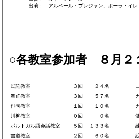
出演： アルベール・プレジャン、ポーラ・イレ
○各教室参加者 ８月２
民謡教室
３回
２４名
舞踊教室
３回
５７名
俳句教室
１回
１０名
川柳教室
０回
０名
ポルトガル語会話教室
５回
１３３名
書道教室
２回
６０名