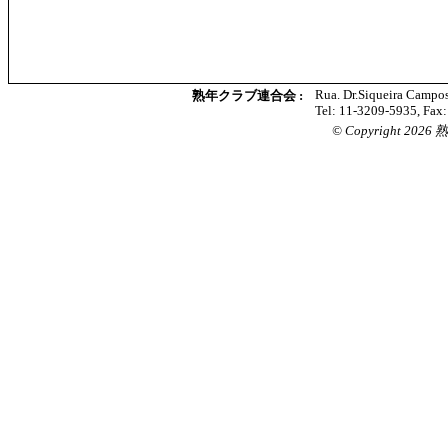
Rua. Dr.Siqueira Campos
熟年クラブ連合会 :
Tel: 11-3209-5935, Fax
© Copyright 2026 