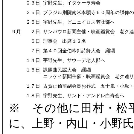
２３日
宇野先生、イタケーラ寿会
２５日
ブラジル別院南米本願寺６０周年の讃仰の
２６日
宇野先生、ピニェイロス老壮部へ
９月
２日
サンパウロ新聞主催・映画鑑賞会 老ク連
５日
理事会 出席１２名
７日
第４０回全伯吟剣詩舞大会 纐纈
１４日
宇野先生、サウーデ老人部へ
１６日
課題曲民謡大会 纐纈
ニッケイ新聞主催・映画鑑賞会 老ク連サ
１７日
古賀正倫前副会長お葬式 五十嵐・小坂・
１８日
宇野先生、サント・アンドレ白寿会へ
※ その他に田村・松
に、上野・内山・小野