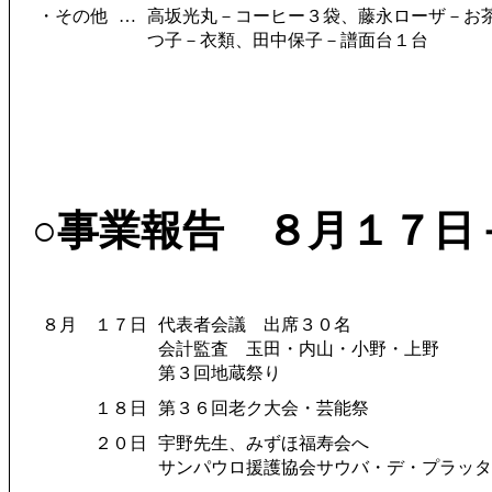
・その他
…
高坂光丸－コーヒー３袋、藤永ローザ－お
つ子－衣類、田中保子－譜面台１台
○事業報告 ８月１７日
８月
１７日
代表者会議 出席３０名
会計監査 玉田・内山・小野・上野
第３回地蔵祭り
１８日
第３６回老ク大会・芸能祭
２０日
宇野先生、みずほ福寿会へ
サンパウロ援護協会サウバ・デ・プラッタ