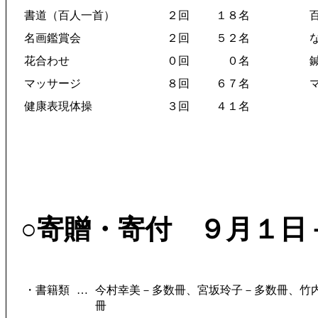
書道（百人一首）
２回
１８名
名画鑑賞会
２回
５２名
花合わせ
０回
０名
マッサージ
８回
６７名
健康表現体操
３回
４１名
○寄贈・寄付 ９月１日
・書籍類
…
今村幸美－多数冊、宮坂玲子－多数冊、竹
冊