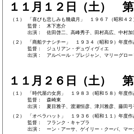
１１月１２日（土） 第
（１）
「喜びも悲しみも幾歳月」 １９６７（昭和４２
監督： 木下恵介
出演： 佐田啓二、高峰秀子、田村高広、中村加
（２）
「商船テナシチー」 １９３４（昭和９）年度作
監督： ジュリアン・ヂュヴィヴィエ
出演： アルベール・プレジャン、マリーグロー
１１月２６日（土） 第
（１）
「時代屋の女房」 １９８３（昭和５８）年度作
監督： 森崎東
出演： 夏目雅子、渡瀬恒彦、津川雅彦、藤田弓
（２）
「オペラハット」 １９３６（昭和１１）年度作
監督： フランク・キャプラ
出演： ーン・アーサ、ゲイリー・クーパ、マー