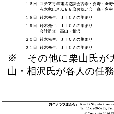
１６日
コチア青年連絡協議会古希・喜寿・傘寿
赤木竜巳さん８８歳お祝い会 森・畠中
１８日
鈴木先生、ＪＩＣＡの集まり
１９日
鈴木先生、ＪＩＣＡの集まり
会計監査 高山・相沢
２０日
鈴木先生、ＪＩＣＡの集まり
２１日
鈴木先生、ＪＩＣＡの集まり
※ その他に栗山氏が
山・相沢氏が各人の任
Rua. Dr.Siqueira Campos
熟年クラブ連合会 :
Tel: 11-3209-5935, Fax
© Copyright 2026 