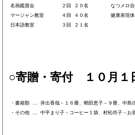
名画鑑賞会
２回
２０名
なつメロ合
マージャン教室
４回
４０名
健康表現体
日本語教室
３回
２１名
○寄贈・寄付 １０月１
・書籍類
…
井出香哉－１６冊、蛸田恵子－９冊、中島
・その他
…
中平まり子－コーヒー１袋、村松尚子－お