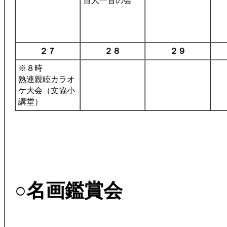
百人一首の会
２７
２８
２９
※８時
熟連親睦カラオ
ケ大会（文協小
講堂）
○名画鑑賞会