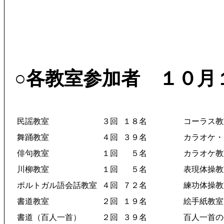
○各教室参加者 １０月
民謡教室
３回
１８名
コーラス教
舞踊教室
４回
３９名
カラオケ・
俳句教室
１回
５名
カラオケ教
川柳教室
１回
５名
表現体操教
ポルトガル語会話教室
４回
７２名
練功体操教
書道教室
２回
１９名
絵手紙教室
書道（百人一首）
２回
３９名
百人一首の