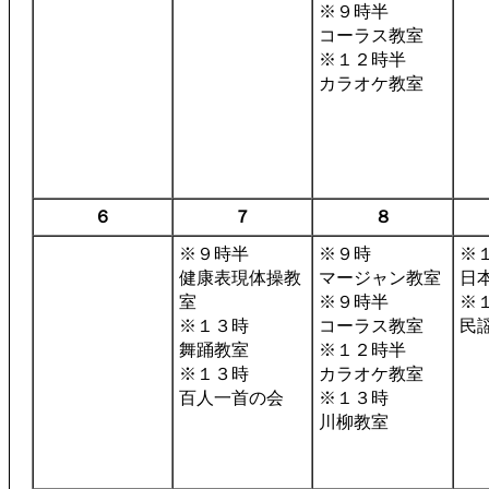
※９時半
コーラス教室
※１２時半
カラオケ教室
６
７
８
※９時半
※９時
※
健康表現体操教
マージャン教室
日
室
※９時半
※
※１３時
コーラス教室
民
舞踊教室
※１２時半
※１３時
カラオケ教室
百人一首の会
※１３時
川柳教室