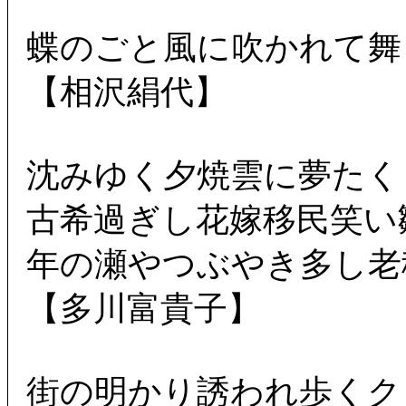
蝶のごと風に吹かれて舞
【相沢絹代】
沈みゆく夕焼雲に夢たく
古希過ぎし花嫁移民笑い
年の瀬やつぶやき多し老
【多川富貴子】
街の明かり誘われ歩くク