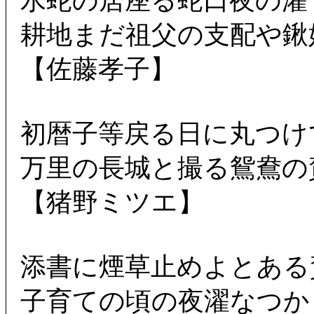
水蛇の居座る蛇口夜の濯
耕地まだ祖父の支配や鍬
【佐藤孝子】
初暦子等戻る日に丸つけ
万里の長城と撮る鴛鴦の
【猪野ミツエ】
添書に煙草止めよとある
子育ての頃の夜濯なつか