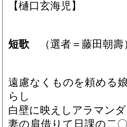
【樋口玄海児】
短歌
（選者＝藤田朝壽
遠慮なくものを頼める
らし
白壁に映えしアラマンダ
妻の肩借りて日課の二