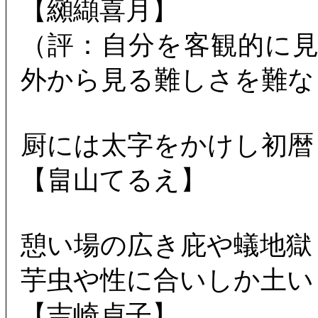
【纐纈喜月】
（評：自分を客観的に
外から見る難しさを難な
厨には太字をかけし初暦
【畠山てるえ】
憩い場の広き庇や蟻地獄
芋虫や性に合いしか土い
【吉崎貞子】