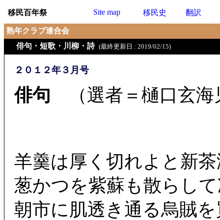
Site map
移民百年祭
移民史
翻訳
熟年クラブ連合会
俳句・短歌・川柳・詩
(最終更新日 : 2019/02/15)
２０１２年３月号
俳句
（選者＝樋口玄海
羊羹は厚く切れよと新茶
葱かつを紫蘇も散らして
朝市に肌透き通る烏賊を