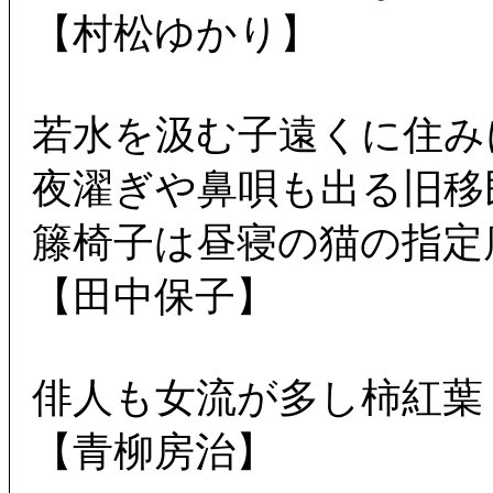
【村松ゆかり】
若水を汲む子遠くに住み
夜濯ぎや鼻唄も出る旧移
籐椅子は昼寝の猫の指定
【田中保子】
俳人も女流が多し柿紅葉
【青柳房治】