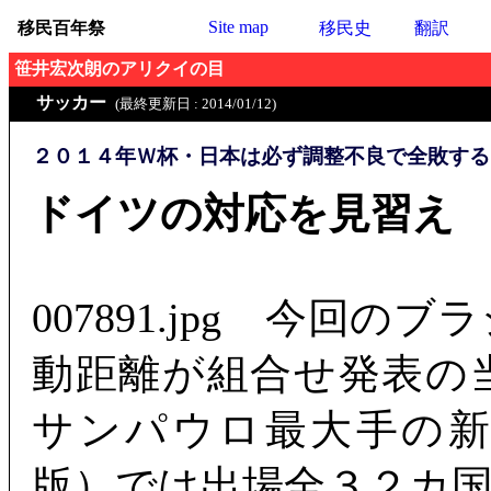
Site map
移民百年祭
移民史
翻訳
笹井宏次朗のアリクイの目
サッカー
(最終更新日 : 2014/01/12)
２０１４年Ｗ杯・日本は必ず調整不良で全敗する
ドイツの対応を見習え
007891.jpg 今回
動距離が組合せ発表の
サンパウロ最大手の
版）では出場全３２カ