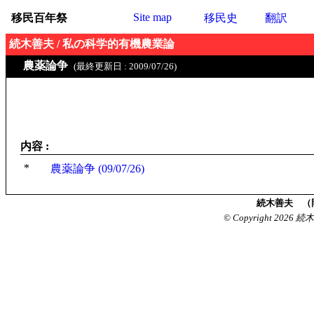
Site map
移民百年祭
移民史
翻訳
続木善夫 / 私の科学的有機農業論
農薬論争
(最終更新日 : 2009/07/26)
内容 :
*
農薬論争 (09/07/26)
続木善夫 （
© Copyright 2026 続