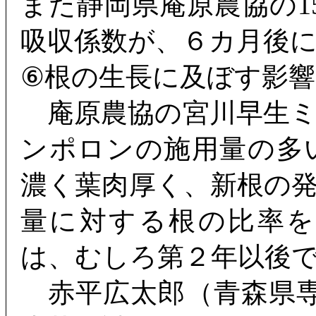
また静岡県庵原農協の1
吸収係数が、６カ月後に
⑥根の生長に及ぼす影響
庵原農協の宮川早生ミ
ンポロンの施用量の多
濃く葉肉厚く、新根の
量に対する根の比率
は、むしろ第２年以後
赤平広太郎（青森県専