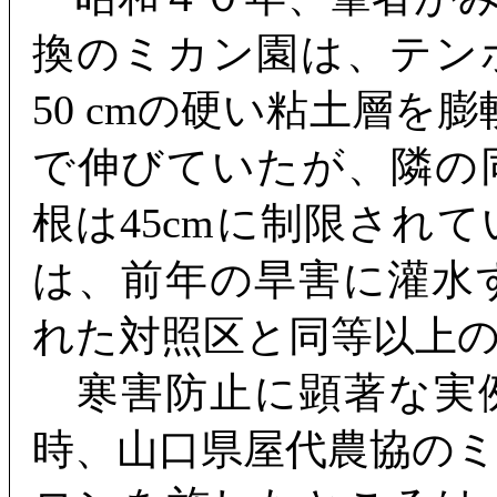
換のミカン園は、テン
50 cmの硬い粘土層を膨
で伸びていたが、隣の
根は45cmに制限され
は、前年の旱害に灌水
れた対照区と同等以上
寒害防止に顕著な実例
時、山口県屋代農協の