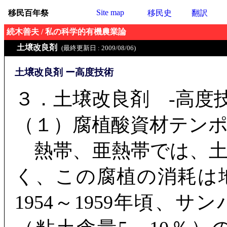
Site map
移民百年祭
移民史
翻訳
続木善夫 / 私の科学的有機農業論
土壌改良剤
(最終更新日 : 2009/08/06)
土壌改良剤 ー高度技術
３．土壌改良剤 ‐高度
（１）腐植酸資材テン
熱帯、亜熱帯では、土
く、この腐植の消耗は
1954～1959年頃、