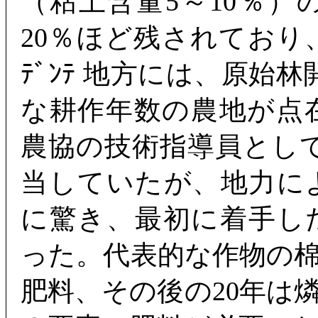
（粘土含量5～10％
20％ほど残されており、私
ﾃﾞﾝﾃ 地方には、原始
な耕作年数の農地が点
農協の技術指導員として
当していたが、地力に
に驚き、最初に着手し
った。代表的な作物の棉
肥料、その後の20年は