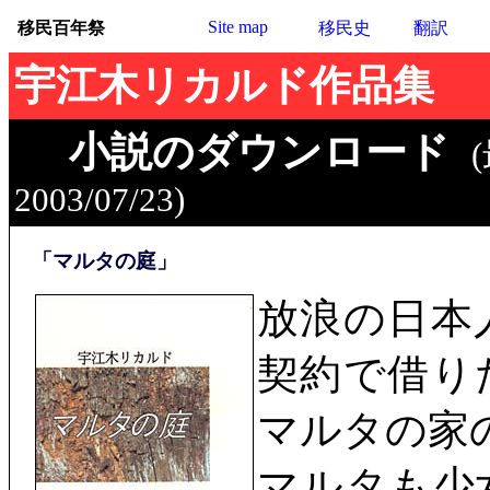
Site map
移民百年祭
移民史
翻訳
宇江木リカルド作品集
小説のダウンロード
2003/07/23)
「マルタの庭」
放浪の日本
契約で借り
マルタの家
マルタも少