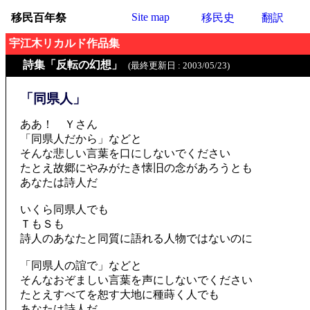
Site map
移民百年祭
移民史
翻訳
宇江木リカルド作品集
詩集「反転の幻想」
(最終更新日 : 2003/05/23)
「同県人」
ああ！ Ｙさん
「同県人だから」などと
そんな悲しい言葉を口にしないでください
たとえ故郷にやみがたき懐旧の念があろうとも
あなたは詩人だ
いくら同県人でも
ＴもＳも
詩人のあなたと同質に語れる人物ではないのに
「同県人の誼で」などと
そんなおぞましい言葉を声にしないでください
たとえすべてを恕す大地に種蒔く人でも
あなたは詩人だ