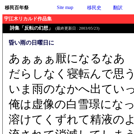
Site map
移民百年祭
移民史
翻訳
宇江木リカルド作品集
詩集「反転の幻想」
(最終更新日 : 2003/05/23)
昏い雨の日曜日に
あぁぁぁ厭になるなあ
だらしなく寝転んで思
いま雨のなかへ出てい
俺は虚像の白雪璟にな
溶けてくずれて精液の