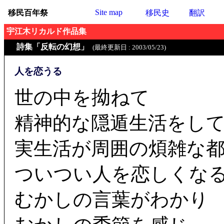
Site map
移民百年祭
移民史
翻訳
宇江木リカルド作品集
詩集「反転の幻想」
(最終更新日 : 2003/05/23)
人を恋うる
世の中を拗ねて
精神的な隠遁生活をし
実生活が周囲の煩雑な
ついつい人を恋しくな
むかしの言葉がわかり