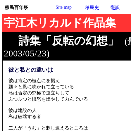
Site map
移民百年祭
移民史
翻訳
宇江木リカルド作品集
詩集「反転の幻想」
2003/05/23)
彼と私との違いは
彼は肯定の極点にを据え
飄々と風に吹かれて立っている
私は否定の究極で逆立ちして
ふつふつと憤怒を燃やして力んでいる
彼は建設の人
私は破壊する者
二人が「うむ」と刺し違えるところは