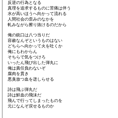
反逆の行為となる
真理を追求するものに苦痛は伴う
水が高いほうへ向かって流れる
人間社会の歪みのなかを
軋みながら擦り抜けるのだから
俺の銃口は八つ当りだ
容赦なんぞというものはない
どちらへ向かって火を吐くか
俺にもわからん
そちらで気をつけろ
いったん飛び出した弾丸に
俺は責任負わないぞ
腐肉を貫き
悪臭放つ血を迸しらせる
詩は飛ぶ弾丸だ
詩は鮮血の飛沫だ
飛んで行ってしまったものを
元になんぞ戻せるものか