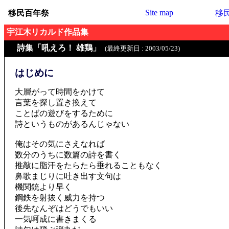
Site map
移民百年祭
移
宇江木リカルド作品集
詩集「吼えろ！ 雄鶏」
(最終更新日 : 2003/05/23)
はじめに
大層がって時間をかけて
言葉を探し置き換えて
ことばの遊びをするために
詩というものがあるんじゃない
俺はその気にさえなれば
数分のうちに数篇の詩を書く
推敲に脂汗をたらたら垂れることもなく
鼻歌まじりに吐き出す文句は
機関銃より早く
鋼鉄を射抜く威力を持つ
後先なんぞはどうでもいい
一気呵成に書きまくる