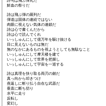
詩句は飛ぶ弾丸だ
鮮血の祭りだ
詩は飛ぶ弾の羅列だ
弾道は固体の連続ではない
肉眼に視えない気体の連鎖だ
詩は心で書くんだから
詩は心で読んでくれ
いっしゅんにして億万年を駆け抜ける
目に見えないものは無だ
無のなかにあるものを視ようとしても無駄なこと
いっしゅんにして摩天楼を建て
いっしゅんにして世界を把握し
いっしゅんにして宇宙を一巡する
詩は真理を抉り取る両刃の劒だ
真っ向から叩きつけ
燕返しに斬り払う自在な武器だ
垂直に断ち切り
水平に走り
反転し
変幻し