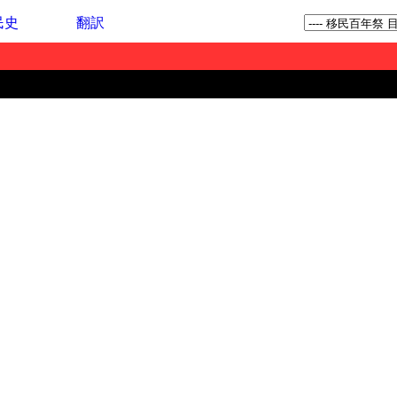
民史
翻訳