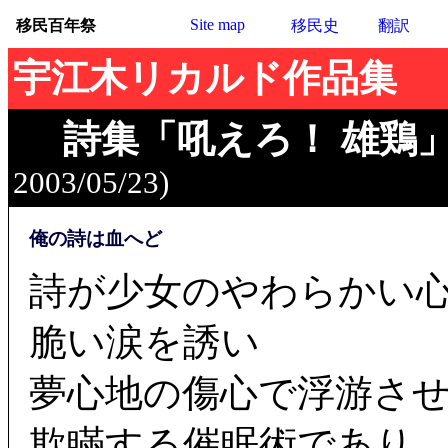
Site map
移民百年祭
移民史
翻訳
宇江木リカルド作品集
詩集「吼えろ！ 雄鶏
2003/05/23)
俺の詩は血へど
詩が少女のやわらかい
脆い涙を誘い
夢心地の傷心で浮游さ
欺瞞する催眠術であり