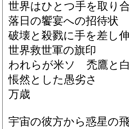
世界はひとつ手を取り
落日の饗宴への招待状
破壊と殺戮に手を差し
世界救世軍の旗印
われらが米ソ 禿鷹と
悵然とした愚劣さ
万歳
宇宙の彼方から惑星の