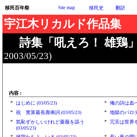
Site map
移民百年祭
移民史
翻訳
宇江木リカルド作品集
詩集「吼えろ！ 雄鶏
2003/05/23)
内容 :
*
*
はじめに (03/05/23)
俺の詩は血へど 
*
*
祝 寳算最長壽俸詞 (03/05/23)
地獄のパロディ 
*
*
気恥ずかしいけれど薔薇を謳う
冗舌は世界をめぐ
(03/05/23)
*
*
雄鶏たちよ いま (03/05/23)
長い夜の間に (0