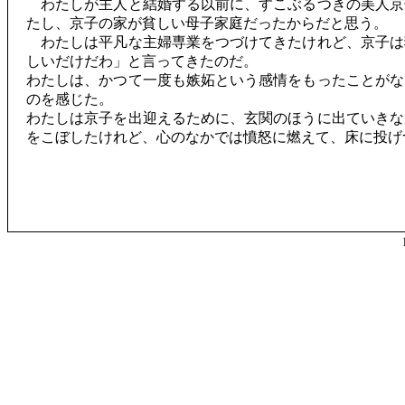
わたしが主人と結婚する以前に、すこぶるつきの美人京
たし、京子の家が貧しい母子家庭だったからだと思う。
わたしは平凡な主婦専業をつづけてきたけれど、京子は
しいだけだわ」と言ってきたのだ。
わたしは、かつて一度も嫉妬という感情をもったことがな
のを感じた。
わたしは京子を出迎えるために、玄関のほうに出ていきな
をこぼしたけれど、心のなかでは憤怒に燃えて、床に投げ