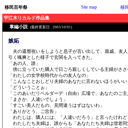
Site map
移民百年祭
移
宇江木リカルド作品集
掌編小説
(最終更新日 : 2003/10/01)
嫉妬
夫の還暦祝いをしようと息子が言い出して、親戚、友人
引く颯爽とした様子で玄関を入ってきた。
「あの人、誰」
傍に立っていた隣人で日ごろ親しくしている主婦がささ
「わたしの女学校時代からの友人なの」
「こんなことおしどり夫婦のあなたに言わないほうがいい
「どういうことぉ」
「このあいだリベルダーデ（自由）広場で、あなたのご主
「まさか、人違いでしょう」
「すごい美人だもの、見間違うはずはないわ」
「ありがとう、ご忠告」
わたしは、隣人には、「人違いだろう」と言ったけれど
わたしたち夫婦は、誰からも「あなたたち夫婦は偕老同