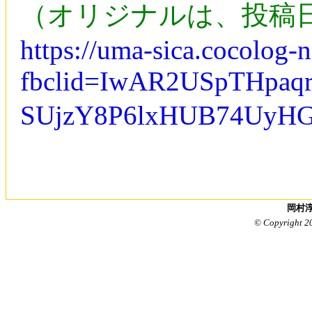
（オリジナルは、投稿日時 ：
https://uma-sica.cocolog-
fbclid=IwAR2USpTHpa
SUjzY8P6lxHUB74UyH
岡村淳
© Copyright 2