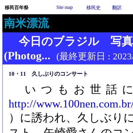
Site map
移民百年祭
移民史
翻訳
南米漂流
今日のブラジル 写
(Photog...
(最終更新日 : 2023/
10・11 久しぶりのコンサート
いつもお世話に
http://www.100nen.com.br
）に誘われ、久しぶり
スト、矢崎愛さんのコ