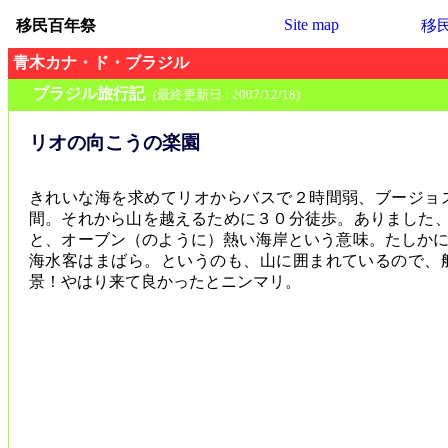
Site map
移民百年祭
移
青木カナ・ド・ブラジル
ブラジル旅行記
(最終更新日 : 2007/12/18)
リオの向こうの楽園
きれいな海を求めてリオからバスで２時間弱、ブージョ
間。それから山を越えるために３０分徒歩。ありました、ありま
と、オーブン（のように）熱い海岸という意味。たしか
海水客はまばら。というのも、山に囲まれているので、
景！やはり来て良かったとニンマリ。