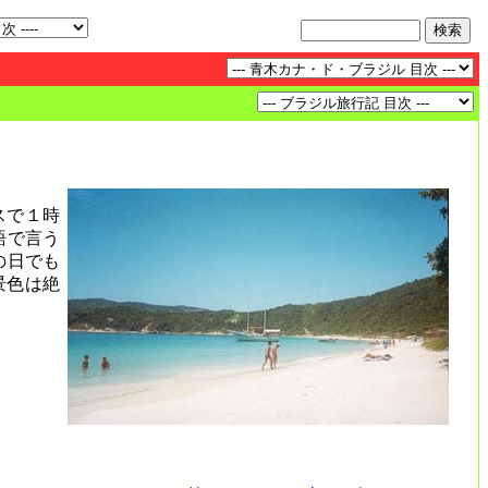
スで１時
語で言う
の日でも
景色は絶