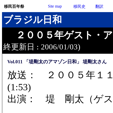
Site map
移民百年祭
移民史
翻訳
ブラジル日和
２００５年ゲスト・ア
終更新日 : 2006/01/03)
Vol.011 「堤剛太のアマゾン日和」 堤剛太さん
放送： ２００５年１１月１
(1:53)
出演： 堤 剛太（ゲ