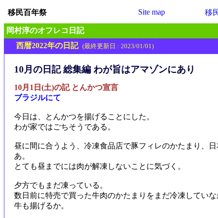
Site map
移民百年祭
移
岡村淳のオフレコ日記
西暦2022年の日記
(最終更新日 : 2023/01/01)
10月の日記 総集編 わが旨はアマゾンにあり
10月1日(土)の記 とんかつ宣言
ブラジルにて
今日は、とんかつを揚げることにした。
わが家ではごちそうである。
昼に間に合うよう、冷凍食品店で豚フィレのかたまり、日
あ。
とても昼までには肉が解凍しないことに気づく。
夕方でもまだ凍っている。
数日前に特売で買った牛肉のかたまりをまだ冷凍していな
牛も揚げるか。