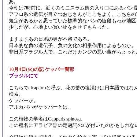
あ。
今朝は7時前に、近くのミニスラム街の入り口にあるパン
アフロ系の遺伝が目立つおじさんがここちよく、こちらの
規定があるかと思っていた標準的なパンの値段もわが地区
少しだが、心地よい買い物をさせてもらった。
ますますあの日系の男が不審である。
日本的な負の遺伝子、負の文化の相乗作用によるものか。
非日系ブラジル人で、これだけカンジの悪い輩がちょっと
10月4日(火)の記 ケッパー警部
ブラジルにて
こちらでalcaparraと呼ぶ、花の蕾の塩漬けは日本語では
検索。
ケッパーか。
アルカパハがケッパーとは。
この植物の学名はCapparis spinosa。
この種名にアラビア語の定冠詞のalが付いたのかもしれな