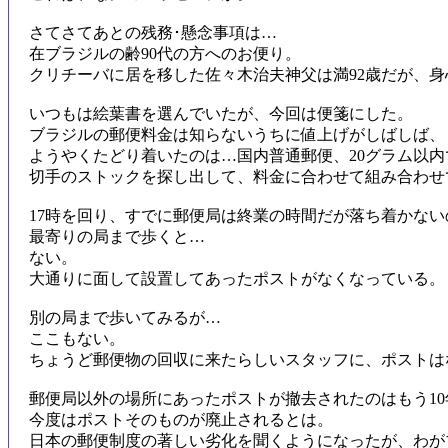
さてさてあとの残務･懸念事項は…
在ブラジルの齢90代の方へのお便り。
クリチーバに居を移した佐々木治夫神父は満92歳だが、
いつもは絵葉書を選んでいたが、今回は便箋にした。
ブラジルの郵便料金は知らないうちに値上げがしばしば、
ようやくたどり着いたのは…国内普通郵便、20グラム以内で
切手のストックを探し出して、料金に合わせて組み合わせ
17時を回り、すでに郵便局は終業の時間だが落ち着かな
最寄りの局まで歩くと…
ない。
大通りに面して設置してあったポストがなくなっている。
別の局まで歩いてみるが…
ここもない。
ちょうど郵便物の回収に来たらしいスタッフに、ポストは
郵便局以外の場所にあったポストが撤去されたのはもう1
今度はポストそのものが廃止されるとは。
日本の郵便制度の著しい劣化を聞くようになったが、わが