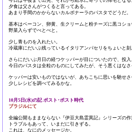
今日は午後まで出先、それから給水に寄っての帰宅となる
夕食は父さんがつくると言ってある。
あまり手間のかからないカルボナーラのパスタでどうだ。
基本はベーコン、卵黄、生クリームと粉チーズに黒コショ
野菜入らずでべとべと。
少し青ものを入れたい。
冷蔵庫にだいぶ残っているイタリアンパセリをちょいと刻
さらにだいぶ月日の経つケッパーが目についたので、投入
今日のパスタは全粒のものにしてみたが、そう悪くはなさ
ケッパーは安いものではないが、あちこちに思いを馳せさ
少しレシピを調べてみるかな。
10月5日(水)の記 ポスト･ポスト時代
ブラジルにて
全編公開もままならない『伊豆大島霊異記』シリーズの作
トラブルもあって、いまだに引きずる。
これは、なにのメッセージか。