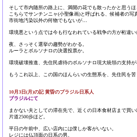
そして市内随所の路上に、満開の花でも散ったかと思うほ
こちらでサンチンニャ(小聖像画)と呼ばれる、候補者の写
市街地汚染以外の何物でもないが…
環境悪という点では今も行なわれている戦争の方が桁違い
夜、さっそく選挙の趨勢がわかる。
ルーラとボルソナロの決選投票か。
環境破壊推進、先住民虐待のボルソナロ現大統領の支持が
もうこれ以上、この国のほんらいの生態系を、先住民を苦
10月3日(月)の記 黄昏のブラジル日系人
ブラジルにて
まかない夫としての滞在先で、近くの日本食材店まで買い
片道2500歩ほど。
平日の午前中、広い店内には僕しか客がいない。
レジには仏頂面の日系の男。