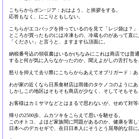
こちらからボン･ジア：おはよう、と挨拶をする。
応答もなく、にこりともしない。
こちらがエコバッグを持っているのを見て「レジ袋は？」
ところが買ったものには冷凍もの、冷蔵ものがあって直に
「ください」と言うと、ますます仏頂面に。
納税番号込の領収書はいるか(ちなみにこれは商店では普
すると何が気に入らなかったのか、聞えよがしの舌打ちを
怒りを抑えて去り際にこちらからあえてオブリガード：あ
わが家の近くなら日系食材店は雨後のタケノコのようにあ
しかしこの地区はそもそも商店が少なく、そしてそもそも
お客様はカミサマなどとはまるで思わないが、せめて対等
帰りの2500歩、ムカツキをこらえて思いを馳せる。
このオトコ、よほど家族間に問題があるのか、健康を害し
日本へのデカセギで、在日日本人にそうとう屈辱的な目に