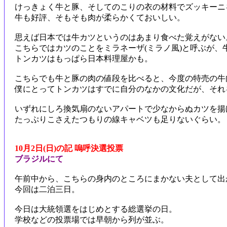
けっきょく牛と豚、そしてのこりの衣の材料でズッキーニ
牛も好評、そもそも肉が柔らかくておいしい。
思えば日本では牛カツというのはあまり食べた覚えがない
こちらではカツのことをミラネーザ(ミラノ風)と呼ぶが、
トンカツはもっぱら日本料理屋かも。
こちらでも牛と豚の肉の値段を比べると、今度の特売の牛
僕にとってトンカツはすでに自分のなかの文化だが、それ
いずれにしろ換気扇のないアパートで少なからぬカツを揚
たっぷりこさえたつもりの線キャベツも足りないぐらい。
10月2日(日)の記 嗚呼決選投票
ブラジルにて
午前中から、こちらの身内のところにまかない夫として出
今回は二泊三日。
今日は大統領選をはじめとする総選挙の日。
学校などの投票場では早朝から列が並ぶ。